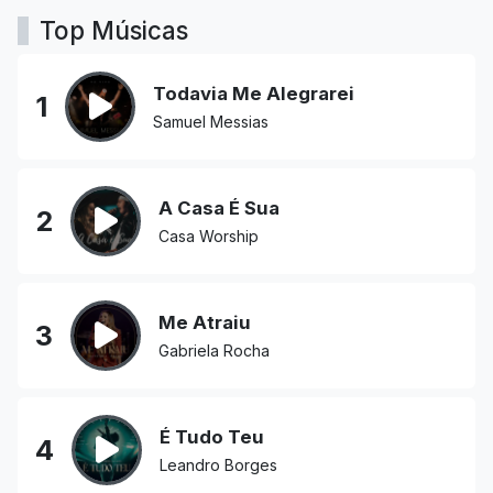
Top Músicas
Todavia Me Alegrarei
1
Samuel Messias
A Casa É Sua
2
Casa Worship
Me Atraiu
3
Gabriela Rocha
É Tudo Teu
4
Leandro Borges